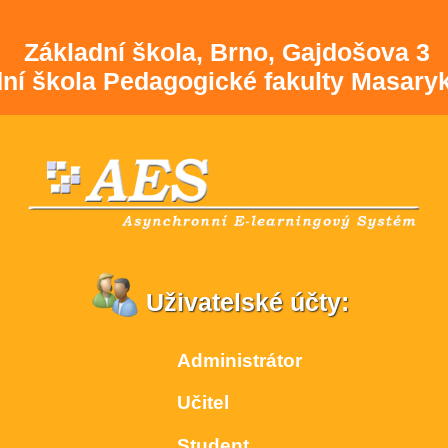
Základní škola, Brno, Gajdošova 3
dní škola Pedagogické fakulty Masaryk
Uživatelské účty:
Administrátor
Učitel
Student